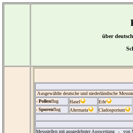
über deutsch
Sc
Ausgewählte deutsche und niederländische Messste
-
Pollen
flug
Hasel
Erle
-
Sporen
flug
Alternaria
Cladosporium
Messstellen mit ausgedehnter Auswertung - von 