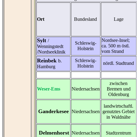
Ort
Bundesland
Lage
Sylt
Nordsee-Insel;
/
Schleswig-
ca. 500 m östl.
Wenningstedt
Holstein
vom Strand
/Nordseeklinik
Reinbek
Schleswig-
b.
nördl. Stadtrand
Holstein
Hamburg
zwischen
Weser-Ems
Niedersachsen
Bremen und
Oldenburg
landwirtschaftl.
Ganderkesee
Niedersachsen
genutztes Gebiet
in Waldnähe
Delmenhorst
Niedersachsen
Stadtzentrum