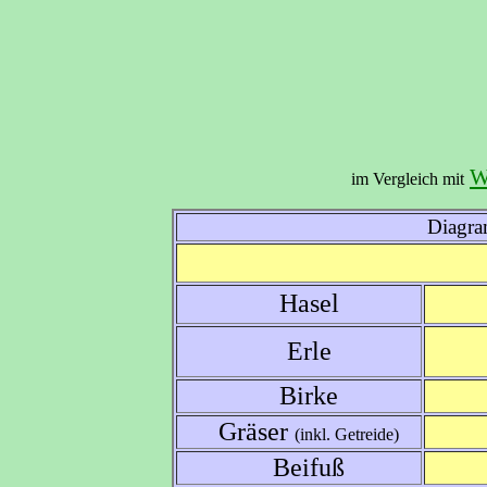
W
im Vergleich mit
Diagra
Hasel
Erle
Birke
Gräser
(inkl. Getreide)
Beifuß