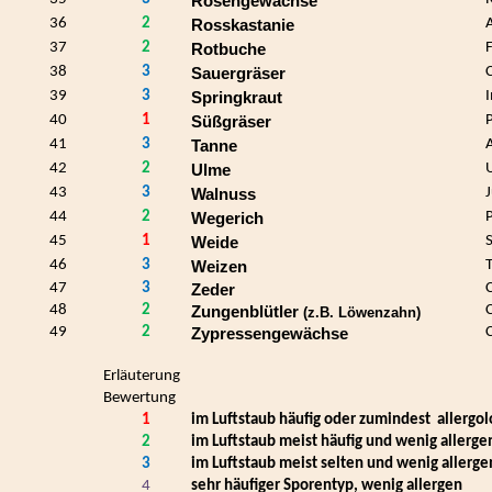
Rosengewächse
36
2
Rosskastanie
37
2
Rotbuche
38
3
Sauergräser
39
3
Springkraut
40
1
Süßgräser
41
3
Tanne
42
2
Ulme
43
3
Walnuss
44
2
Wegerich
45
1
S
Weide
46
3
T
Weizen
47
3
Zeder
48
2
Zungenblütler
(z.B. Löwenzahn)
49
2
Zypressengewächse
Erläuterung
Bewertung
1
im Luftstaub häufig oder zumindest
allergo
2
im Luftstaub meist häufig und wenig allerge
3
im Luftstaub meist selten und wenig allerge
4
sehr häufiger Sporentyp, wenig allergen