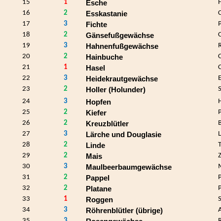
15
1
Esche
16
2
Esskastanie
17
3
Fichte
18
2
Gänsefußgewächse
19
3
Hahnenfußgewächse
20
2
Hainbuche
21
1
Hasel
22
3
Heidekrautgewächse
23
2
Holler (Holunder)
24
3
Hopfen
25
2
Kiefer
26
2
Kreuzblütler
27
3
Lärche und Douglasie
28
2
T
Linde
29
2
Mais
30
3
Maulbeerbaumgewächse
31
2
Pappel
32
2
Platane
33
1
Roggen
34
3
Röhrenblütler (übrige)
35
3