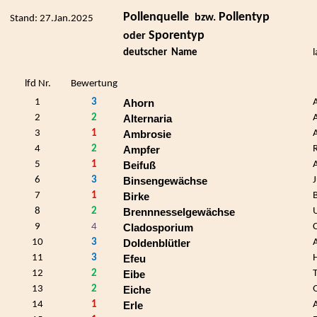
Pollenquelle
Pollentyp
bzw.
Stand: 27.Jan.2025
Sporentyp
oder
deutscher
Name
lfd Nr.
Bewertung
1
3
Ahorn
2
2
A
Alternaria
3
1
Ambrosie
4
2
Ampfer
5
1
Beifuß
6
3
Binsengewächse
7
1
Birke
8
2
Brennnesselgewächse
9
4
Cladosporium
10
3
Doldenblütler
11
3
Efeu
12
2
Eibe
13
2
Eiche
14
1
Erle