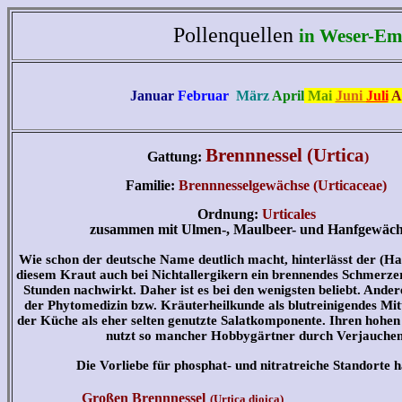
Pollenquellen
in Weser-Em
Januar
Februar
März
April
Mai
Juni
Juli
A
Brennnessel (Urtica
Gattung
:
)
Familie
:
Brennnesselgewächse (Urticaceae)
Ordnung:
Urticales
zusammen mit Ulmen-, Maulbeer- und
Hanfgewäch
Wie schon der deutsche Name deutlich macht, hinterlässt der (H
diesem Kraut auch bei Nichtallergikern ein brennendes Schmerzer
Stunden nachwirkt. Daher ist es bei den wenigsten beliebt. Anderer
der Phytomedizin bzw. Kräuterheilkunde als blutreinigendes Mitt
der Küche als eher selten genutzte Salatkomponente
. Ihren hohen
nutzt so mancher Hobbygärtner durch Verjauchen
Die Vorliebe für phosphat- und nitratreiche Standorte h
Großen Brennnessel
(Urtica dioica)