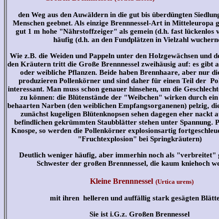
den Weg aus den Auwäldern in die gut bis überdüngten Siedlun
Menschen geebnet. Als einzige Brennnessel-Art in Mitteleuropa gil
gut 1 m hohe "Nährstoffzeiger" als gemein (d.h. fast lückenlos 
häufig (d.h. an den Fundplätzen in Vielzahl wuchern
Wie z.B. die Weiden und Pappeln unter den Holzgewächsen und d
den Kräutern tritt die Große Brennnessel zweihäusig auf: es gibt 
oder weibliche Pflanzen. Beide haben Brennhaare, aber nur d
produzieren Pollenkörner und sind daher für einen Teil der Pol
interessant. Man muss schon genauer hinsehen, um die Geschlecht
zu können: die Blütenstände der "Weibchen" wirken durch ein
behaarten Narben (den weiblichen Empfangsorganenen) pelzig, di
zunächst kugeligen Blütenknopsen sehen dagegen eher nackt a
befindlichen gekrümmten Staubblätter stehen unter Spannung. Pl
Knospe, so werden die Pollenkörner explosionsartig fortgeschleu
"Fruchtexplosion" bei Springkräutern)
Deutlich weniger häufig, aber immerhin noch als "verbreitet" gi
Schwester der großen Brennnessel, die kaum kniehoch w
Kleine
Brennnessel
(Urtica urens)
mit ihren helleren und auffällig stark gesägten Blätt
Sie ist i.G.z. Großen Brennessel