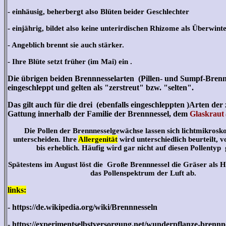
- einhäusig, beherbergt also Blüten beider Geschlechter
- einjährig, bildet also keine unterirdischen Rhizome als Überwin
-
Angeblich brennt sie auch stärker
.
- Ihre Blüte setzt früher (im Mai) ein .
Die übrigen beiden Brennnesselarten (Pillen- und Sumpf-Bren
eingeschleppt und gelten als "zerstreut" bzw. "selten".
Das gilt auch für die drei (ebenfalls eingeschleppten )Arten der
Gattung innerhalb der Familie der Brennnessel, dem
Glaskraut
Die Pollen der Brennnesselgewächse lassen sich lichtmikros
unterscheiden. Ihre
Allergenität
wird unterschiedlich beurteilt, 
bis erheblich.
Häufig wird gar nicht auf diesen Pollentyp g
Spätestens im August löst die Große Brennnessel die Gräser als H
das Pollenspektrum der Luft ab.
links:
- https://de.wikipedia.org/wiki/Brennnesseln
- https://experimentselbstversorgung.net/wunderpflanze-brennne